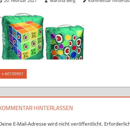
20. Februar 2021
Martina Berg
Kommentar hinterla
Beitragsnavigation
Vorheriger
A0109901
Beitrag:
KOMMENTAR HINTERLASSEN
Deine E-Mail-Adresse wird nicht veröffentlicht.
Erforderlic