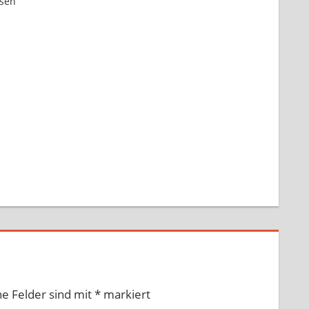
ssen
he Felder sind mit
*
markiert