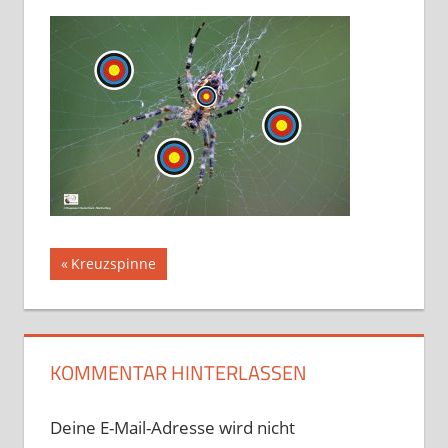
Beitragsnavigation
Vorheriger
Kreuzspinne
Beitrag:
KOMMENTAR HINTERLASSEN
Deine E-Mail-Adresse wird nicht